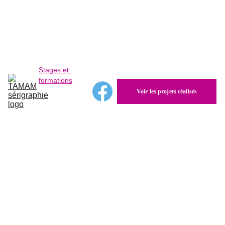
Étude de faisabilité et devis gratuit
Accueil
Sérigraphie 
d'art
Stages et 
formations
Autres 
Voir les projets réalisés
sérigraphies
Création 
Tamam
Expositions
Contact
Contact
 – 
Stages et 
formations