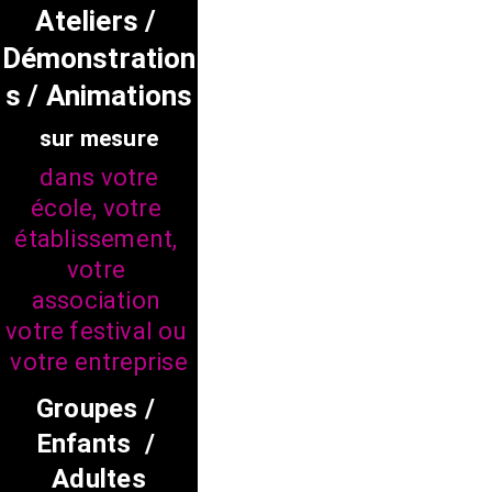
Les typons de votre motif 
Ateliers / 
doivent êtres préparés en 
amont du stage. Vous 
Démonstration
aurez toutes les 
s / Animations
informations techniques 
pour vous aider à les 
sur mesure
réaliser.
dans votre 
école, votre 
établissement, 
votre 
association 
votre festival ou 
votre entreprise
Groupes / 
Enfants  / 
Adultes