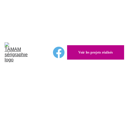
Étude de faisabilité et devis gratuit
Accueil
Sérigraphie 
d'art
Stages et 
formations
Autres 
Voir les projets réalisés
sérigraphies
Création 
Tamam
Expositions
Contact